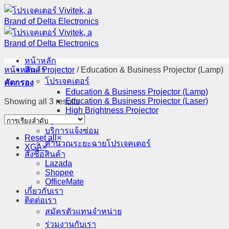
ข้าม
ไป
ยัง
เนื้อหา
หน้าหลัก
หน้าหลัก
สินค้า
/
Projector
/
Education & Business Projector (Lamp)
โปรเจคเตอร์​
คัดกรอง
Education & Business Projector (Lamp)
Education & Business Projector (Laser)
Showing all 3 results
High Brightness Projector
บริการลูกค้า
บริการแจ้งซ่อม
Reset all
×
คำนวณระยะฉายโปรเจคเตอร์
XGA
×
สั่งซื้อสินค้า
Lazada
Shopee
OfficeMate
เกี่ยวกับเรา
ติดต่อเรา
สมัครตัวแทนจำหน่าย
ร่วมงานกับเรา