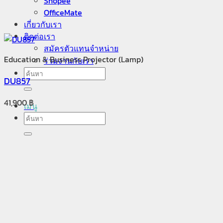
Shopee
OfficeMate
เกี่ยวกับเรา
ติดต่อเรา
สมัครตัวแทนจำหน่าย
Education & Business Projector (Lamp)
ร่วมงานกับเรา
ค้นหา:
DU857
41,900
฿
เมนู
ค้นหา: